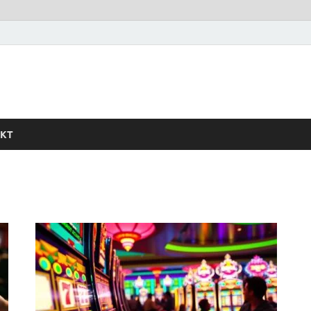
Slot Royal
Slot Royal Blog
KT