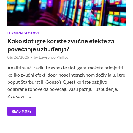
LUKSUZNI SLOTOVI
Kako slot igre koriste zvučne efekte za
povećanje uzbuđenja?
06/26/2025
-
by
Lawrence Phillips
Analizirajući različite aspekte slot igara, možete primjetiti
koliko zvučni efekti doprinose intenzivnom doživljaju. Igre
poput Starburst ili Gonzo’s Quest koriste pažljivo
odabrane tonove da povećaju vašu pažnju i uzbuđenje.
Zvukovni …
READ MORE