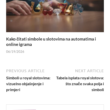
Kako čitati simbole u slotovima na automatima i
online igrama
06/19/2026
PREVIOUS ARTICLE
NEXT ARTICLE
Simboli u royal slotovima:
Tabela isplata royal slotova:
vizuelno objašnjenje i
što znače svaka polja i
primjeri
simboli