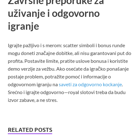
Završne preporuke za
uživanje i odgovorno
igranje
Igrajte pažljivo i s merom: scatter simboli i bonus runde
mogu doneti značajne dobitke, ali nisu garantovani put do
profita. Postavite limite, pratite uslove bonusa i koristite
demo verzije za vežbu. Ako osećate da igračko ponašanje
postaje problem, potražite pomoć i informacije o
odgovornom igranju na
saveti za odgovorno kockanje
.
Srećno i igrajte odgovorno—royal slotovi treba da budu
izvor zabave, a ne stres.
RELATED POSTS