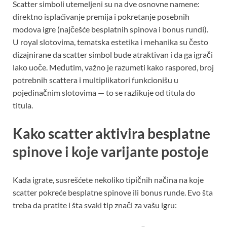
Scatter simboli utemeljeni su na dve osnovne namene:
direktno isplaćivanje premija i pokretanje posebnih
modova igre (najčešće besplatnih spinova i bonus rundi).
U royal slotovima, tematska estetika i mehanika su često
dizajnirane da scatter simbol bude atraktivan i da ga igrači
lako uoče. Međutim, važno je razumeti kako raspored, broj
potrebnih scattera i multiplikatori funkcionišu u
pojedinačnim slotovima — to se razlikuje od titula do
titula.
Kako scatter aktivira besplatne
spinove i koje varijante postoje
Kada igrate, susrešćete nekoliko tipičnih načina na koje
scatter pokreće besplatne spinove ili bonus runde. Evo šta
treba da pratite i šta svaki tip znači za vašu igru: