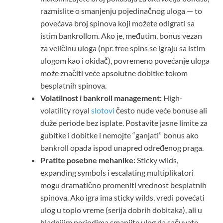
razmislite o smanjenju pojedinačnog uloga — to
povećava broj spinova koji možete odigrati sa
istim bankrollom. Ako je, međutim, bonus vezan
za veličinu uloga (npr. free spins se igraju sa istim
ulogom kao i okidač), povremeno povećanje uloga
može značiti veće apsolutne dobitke tokom
besplatnih spinova.
Volatilnost i bankroll management:
High-
volatility royal
slotovi
često nude veće bonuse ali
duže periode bez isplate. Postavite jasne limite za
gubitke i dobitke i nemojte “ganjati” bonus ako
bankroll opada ispod unapred određenog praga.
Pratite posebne mehanike:
Sticky wilds,
expanding symbols i escalating multiplikatori
mogu dramatično promeniti vrednost besplatnih
spinova. Ako igra ima sticky wilds, vredi povećati
ulog u toplo vreme (serija dobrih dobitaka), ali u
hladnijim periodima smanjite ulog da sačuvate