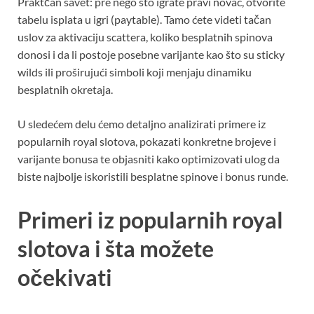
Praktčan savet: pre nego što igrate pravi novac, otvorite
tabelu isplata u igri (paytable). Tamo ćete videti tačan
uslov za aktivaciju scattera, koliko besplatnih spinova
donosi i da li postoje posebne varijante kao što su sticky
wilds ili proširujući simboli koji menjaju dinamiku
besplatnih okretaja.
U sledećem delu ćemo detaljno analizirati primere iz
popularnih royal slotova, pokazati konkretne brojeve i
varijante bonusa te objasniti kako optimizovati ulog da
biste najbolje iskoristili besplatne spinove i bonus runde.
Primeri iz popularnih royal
slotova i šta možete
očekivati