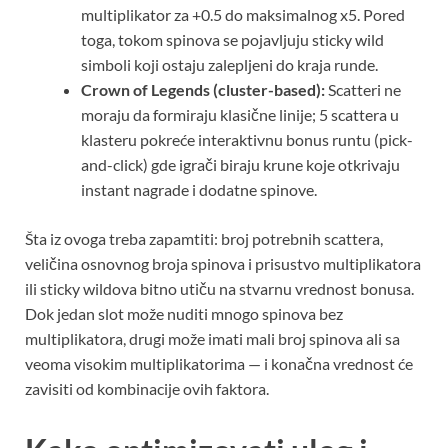
multiplikator za +0.5 do maksimalnog x5. Pored
toga, tokom spinova se pojavljuju sticky wild
simboli koji ostaju zalepljeni do kraja runde.
Crown of Legends (cluster-based):
Scatteri ne
moraju da formiraju klasične linije; 5 scattera u
klasteru pokreće interaktivnu bonus runtu (pick-
and-click) gde igrači biraju krune koje otkrivaju
instant nagrade i dodatne spinove.
Šta iz ovoga treba zapamtiti: broj potrebnih scattera,
veličina osnovnog broja spinova i prisustvo multiplikatora
ili sticky wildova bitno utiču na stvarnu vrednost bonusa.
Dok jedan slot može nuditi mnogo spinova bez
multiplikatora, drugi može imati mali broj spinova ali sa
veoma visokim multiplikatorima — i konačna vrednost će
zavisiti od kombinacije ovih faktora.