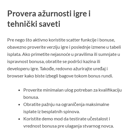
Provera ažurnosti igre i
tehnički saveti
Pre nego što aktivno koristite scatter funkcije i bonuse,
obavezno proverite verziju igre i poslednje izmene u tabeli
isplata. Ako primetite nejasnoće u pravilima ili sumnjate u
ispravnost bonusa, obratite se podršci kazina ili
developeru igre. Takođe, redovno ažurirajte uređaj i
browser kako biste izbegli bagove tokom bonus rundi.
Proverite minimalan ulog potreban za kvalifikaciju
bonusa.
Obratite pažnju na ograničenja maksimalne
isplate iz besplatnih spinova.
Koristite demo mod da testirate učestalost i
vrednost bonusa pre ulaganja stvarnog novca.