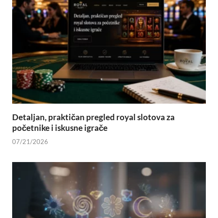
Detaljan, praktičan pregled royal slotova za
početnike i iskusne igrače
07/21/2026