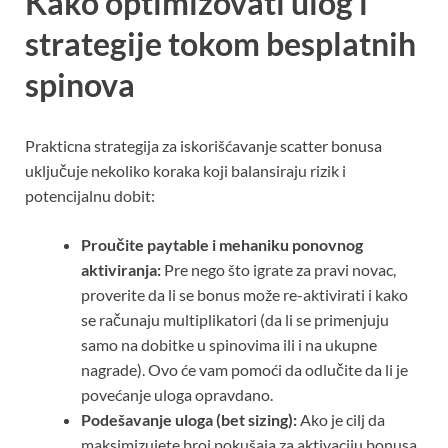
Kako optimizovati ulog i
strategije tokom besplatnih
spinova
Prakticna strategija za iskorišćavanje scatter bonusa
uključuje nekoliko koraka koji balansiraju rizik i
potencijalnu dobit:
Proučite paytable i mehaniku ponovnog
aktiviranja:
Pre nego što igrate za pravi novac,
proverite da li se bonus može re-aktivirati i kako
se računaju multiplikatori (da li se primenjuju
samo na dobitke u spinovima ili i na ukupne
nagrade). Ovo će vam pomoći da odlučite da li je
povećanje uloga opravdano.
Podešavanje uloga (bet sizing):
Ako je cilj da
maksimizujete broj pokušaja za aktivaciju bonusa,