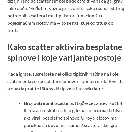
dizajnirane da scatter simbol bude atraktivan i da ga igrači
lako uoče. Međutim, važno je razumeti kako raspored, broj
potrebnih scattera i multiplikatori funkcionišu u
pojedinačnim slotovima — to se razlikuje od titula do
titula.
Kako scatter aktivira besplatne
spinove i koje varijante postoje
Kada igrate, susrešćete nekoliko tipičnih načina na koje
scatter pokreće besplatne spinove ili bonus runde. Evo šta
treba da pratite i šta svaki tip znači za vašu igru:
Broj potrebnih scattera:
Najčešće zahtevi su 3, 4
ili 5 scatter simbola bilo gde na kolonama da biste
aktivirali besplatne spinove. U royal slotovima
ponekad su dovoljna i samo 2 scattera ako igra