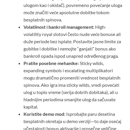
ulogom kao i okidač), povremeno povećanje uloga
može značiti veće apsolutne dobitke tokom
besplatnih spinova.
Volatilnost i bankroll management:
High-
volatility royal slotovi često nude veće bonuse ali
duže periode bez isplate. Postavite jasne limite za
gubitke i dobitke i nemojte “ganjati” bonus ako
bankroll opada ispod unapred određenog praga.
Pratite posebne mehanike:
Sticky wilds,
expanding symbols i escalating multiplikatori
mogu dramatično promeniti vrednost besplatnih
spinova. Ako igra ima sticky wilds, vredi povećati
ulog u toplo vreme (serija dobrih dobitaka), ali u
hladnijim periodima smanjite ulog da sačuvate
kapital.
Koristite demo mod:
Isprobajte paru desetina
besplatnih okretaja u demo verziji—to daje osećaj
učestalosti bonus aktivacije i prosečne veličine