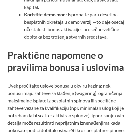
kapital.
Koristite demo mod:
Isprobajte paru desetina
besplatnih okretaja u demo verziji—to daje osećaj
učestalosti bonus aktivacije i prosečne veličine
dobitaka bez trošenja stvarnih sredstava.
Praktične napomene o
pravilima bonusa i uslovima
Uvek pročitajte uslove bonusa u okviru kazina: neki
bonusi imaju zahteve za klađenje (wagering), ograničenja
maksimalne isplate iz besplatnih spinova ili specifične
zahteve vezane za kvalifikaciju (npr. minimalan ulog koji je
potreban da bi scatter aktivirao spinove). Ignorisanje ovih
detalja može rezultirati neprijatnim iznenađenjima kada
pokušate podići dobitak ostvarен kroz besplatne spinove.