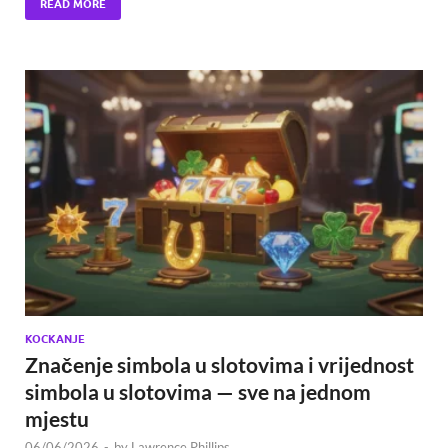
READ MORE
KOCKANJE
Značenje simbola u slotovima i vrijednost
simbola u slotovima — sve na jednom
mjestu
06/06/2026
-
by
Lawrence Phillips