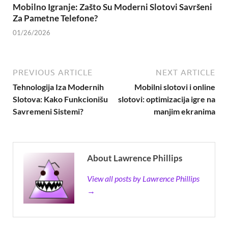
Mobilno Igranje: Zašto Su Moderni Slotovi Savršeni
Za Pametne Telefone?
01/26/2026
PREVIOUS ARTICLE
NEXT ARTICLE
Tehnologija Iza Modernih
Mobilni slotovi i online
Slotova: Kako Funkcionišu
slotovi: optimizacija igre na
Savremeni Sistemi?
manjim ekranima
About Lawrence Phillips
View all posts by Lawrence Phillips
→