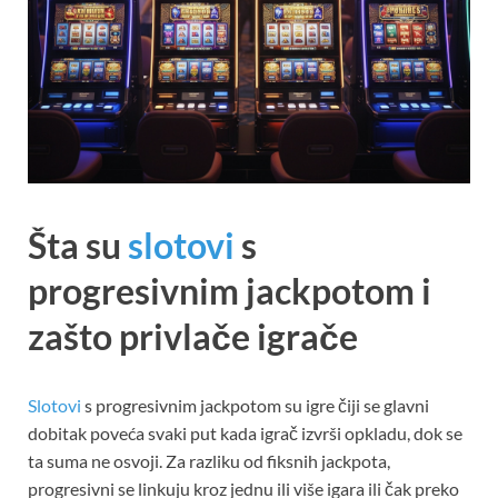
Šta su
slotovi
s
progresivnim jackpotom i
zašto privlače igrače
Slotovi
s progresivnim jackpotom su igre čiji se glavni
dobitak poveća svaki put kada igrač izvrši opkladu, dok se
ta suma ne osvoji. Za razliku od fiksnih jackpota,
progresivni se linkuju kroz jednu ili više igara ili čak preko