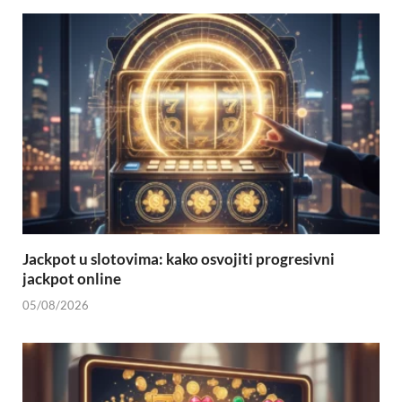
Jackpot u slotovima: kako osvojiti progresivni
jackpot online
05/08/2026