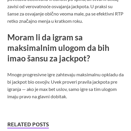
zavisi od verovatnoće osvajanja jackpota. U praksi su
šanse za osvajanje obično veoma male, pa se efektivni RTP
retko značajno menja u kratkom roku.
Moram li da igram sa
maksimalnim ulogom da bih
imao šansu za jackpot?
Mnoge progresivne igre zahtevaju maksimalnu opkladu da
bi jackpot bio osvojiv. Uvek proveri pravila jackpota pre
igranja — ako je max bet uslov, samo igre sa tim ulogom
imaju pravo na glavni dobitak.
RELATED POSTS