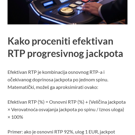
Kako proceniti efektivan
RTP progresivnog jackpota
Efektivan RTP je kombinacija osnovnog RTP-a i
očekivanog doprinosa jackpota po jednom spinu.
Matematički, možeš ga aproksimirati ovako:
Efektivan RTP (%) = Osnovni RTP (%) + (Veličina jackpota
× Verovatnoća osvajanja jackpota po spinu / Iznos uloga)
× 100%
Primer: ako je osnovni RTP 92%, ulog 1 EUR, jackpot