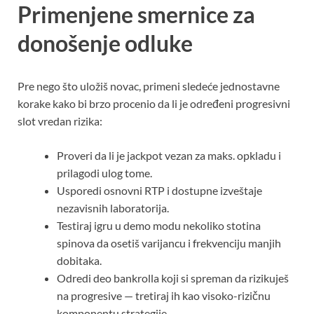
Primenjene smernice za
donošenje odluke
Pre nego što uložiš novac, primeni sledeće jednostavne
korake kako bi brzo procenio da li je određeni progresivni
slot vredan rizika:
Proveri da li je jackpot vezan za maks. opkladu i
prilagodi ulog tome.
Usporedi osnovni RTP i dostupne izveštaje
nezavisnih laboratorija.
Testiraj igru u demo modu nekoliko stotina
spinova da osetiš varijancu i frekvenciju manjih
dobitaka.
Odredi deo bankrolla koji si spreman da rizikuješ
na progresive — tretiraj ih kao visoko-rizičnu
komponentu strategije.