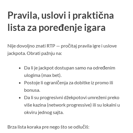
Pravila, uslovi i praktična
lista za poređenje igara
Nije dovoljno znati RTP — pročitaj pravila igre i uslove
jackpota. Obrati pažnju na:
Da li je jackpot dostupan samo na određenim
ulogima (max bet).
Postoje li ograničenja za dobitke iz promo ili
bonusa.
Da li su progresivni džekpotovi umreženi preko
više kazina (network progressive) ili su lokalni u
okviru jednog sajta.
Brza lista koraka pre nego što se odlučiš: