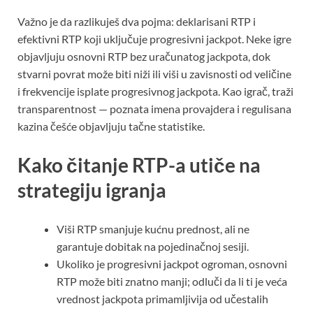
Važno je da razlikuješ dva pojma: deklarisani RTP i
efektivni RTP koji uključuje progresivni jackpot. Neke igre
objavljuju osnovni RTP bez uračunatog jackpota, dok
stvarni povrat može biti niži ili viši u zavisnosti od veličine
i frekvencije isplate progresivnog jackpota. Kao igrač, traži
transparentnost — poznata imena provajdera i regulisana
kazina češće objavljuju tačne statistike.
Kako čitanje RTP-a utiče na
strategiju igranja
Viši RTP smanjuje kućnu prednost, ali ne
garantuje dobitak na pojedinačnoj sesiji.
Ukoliko je progresivni jackpot ogroman, osnovni
RTP može biti znatno manji; odluči da li ti je veća
vrednost jackpota primamljivija od učestalih