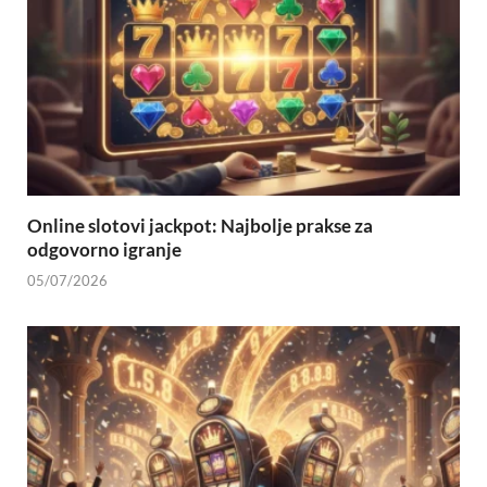
Online slotovi jackpot: Najbolje prakse za
odgovorno igranje
05/07/2026