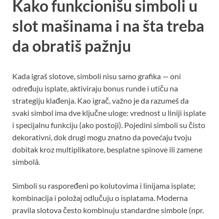
Kako funkcionišu simboli u
slot mašinama i na šta treba
da obratiš pažnju
Kada igraš slotove, simboli nisu samo grafika — oni
određuju isplate, aktiviraju bonus runde i utiču na
strategiju klađenja. Kao igrač, važno je da razumeš da
svaki simbol ima dve ključne uloge: vrednost u liniji isplate
i specijalnu funkciju (ako postoji). Pojedini simboli su čisto
dekorativni, dok drugi mogu znatno da povećaju tvoju
dobitak kroz multiplikatore, besplatne spinove ili zamene
simbolâ.
Simboli su raspoređeni po kolutovima i linijama isplate;
kombinacija i položaj odlučuju o isplatama. Moderna
pravila slotova često kombinuju standardne simbole (npr.