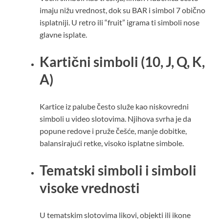
imaju nižu vrednost, dok su BAR i simbol 7 obično
isplatniji. U retro ili “fruit” igrama ti simboli nose
glavne isplate.
Kartični simboli (10, J, Q, K,
A)
Kartice iz palube često služe kao niskovredni
simboli u video slotovima. Njihova svrha je da
popune redove i pruže češće, manje dobitke,
balansirajući retke, visoko isplatne simbole.
Tematski simboli i simboli
visoke vrednosti
U tematskim slotovima likovi, objekti ili ikone