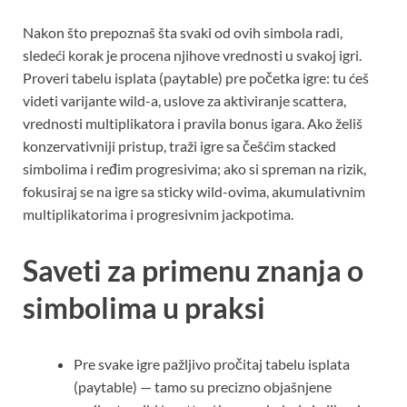
Nakon što prepoznaš šta svaki od ovih simbola radi,
sledeći korak je procena njihove vrednosti u svakoj igri.
Proveri tabelu isplata (paytable) pre početka igre: tu ćeš
videti varijante wild-a, uslove za aktiviranje scattera,
vrednosti multiplikatora i pravila bonus igara. Ako želiš
konzervativniji pristup, traži igre sa češćim stacked
simbolima i ređim progresivima; ako si spreman na rizik,
fokusiraj se na igre sa sticky wild-ovima, akumulativnim
multiplikatorima i progresivnim jackpotima.
Saveti za primenu znanja o
simbolima u praksi
Pre svake igre pažljivo pročitaj tabelu isplata
(paytable) — tamo su precizno objašnjene