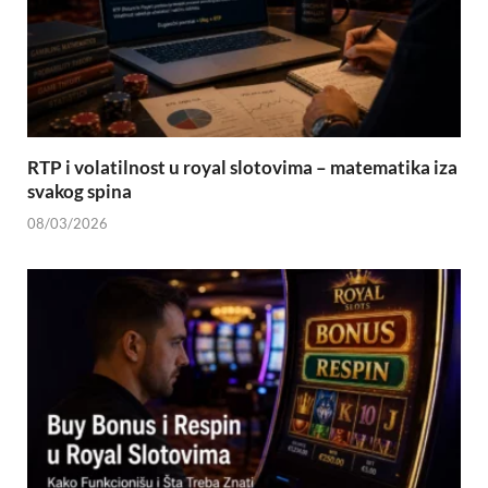
RTP i volatilnost u royal slotovima – matematika iza
svakog spina
08/03/2026