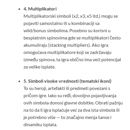
4. Multiplikatori
Multiplikatorski simboli (x2, x3, x5 itd.) mogu se
pojaviti samostalno ili u kombinaciji sa
wild/bonus simbolima. Posebno su korisni u
besplatnim spinovima gde se multiplikatori često
akumuliraju (stacking multipliers). Ako igra
omogućava multiplikatore koji se zadržavaju
između spinova, ta igra obično ima veći potencijal
za velike isplate.
5. Simboli visoke vrednosti (tematski ikoni)
To su heroji, artefakti ili predmeti povezani s
pričom igre. Iako su ređi, dovoljno pojavljivanja
ovih simbola donosi glavne dobitke. Obrati pažnju
na to da li igra isplaćuje već za dva ista simbolа ili
je potrebno više — to značajno menja šanse i
dinamiku isplata.