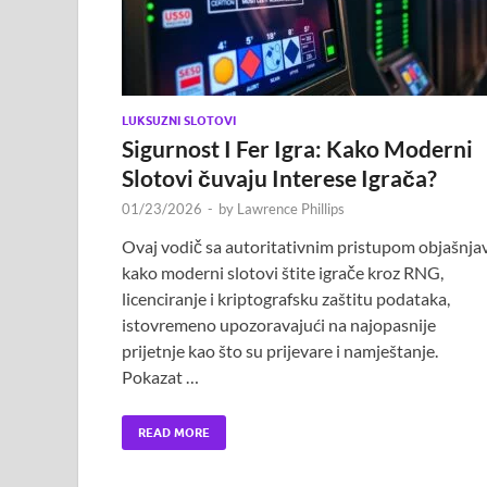
LUKSUZNI SLOTOVI
Sigurnost I Fer Igra: Kako Moderni
Slotovi čuvaju Interese Igrača?
01/23/2026
-
by
Lawrence Phillips
Ovaj vodič sa autoritativnim pristupom objašnja
kako moderni slotovi štite igrače kroz RNG,
licenciranje i kriptografsku zaštitu podataka,
istovremeno upozoravajući na najopasnije
prijetnje kao što su prijevare i namještanje.
Pokazat …
READ MORE