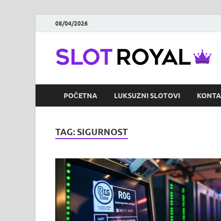
08/04/2026
POČETNA
LUKSUZNI SLOTOVI
KONTA
TAG:
SIGURNOST