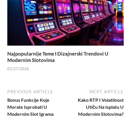
Najpopularnije Teme I Dizajnerski Trendovi U
Modernim Slotovima
01/27/2026
PREVIOUS ARTICLE
NEXT ARTICLE
Bonus Funkcije Koje
Kako RTP I Volatilnost
Morate Isprobati U
Utiču Na Isplatu U
Modernim Slot Igrama
Modernim Slotovima?