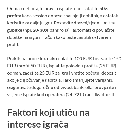
Odmah definirajte pravila isplate: npr. isplatite
50%
profita
kada session donese značajniji dobitak, a ostatak
koristite za daljnju igru. Postavite dnevni/tjedni limit za
gubitke (npr.
20-30%
bankrolla) i automatski povlačite
dobitke na sigurni račun kako biste zaštitili ostvareni
profit.
Praktična procedura: ako uplatite 100 EUR i ostvarite 150
EUR (profit 50 EUR), isplatite polovinu profita (25 EUR)
odmah, zadržite 25 EUR za igru i vratite početni depozit
ako je cilj očuvanje kapitala. Tako smanjujete varijansu i
osiguravate dugoročnu održivost bankrolla; provjerite i
vrijeme isplate kod operatera (24-72 h) radi likvidnosti.
Faktori koji utiču na
interese igrača