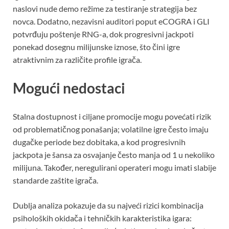
naslovi nude demo režime za testiranje strategija bez
novca. Dodatno, nezavisni auditori poput eCOGRA i GLI
potvrđuju poštenje RNG-a, dok progresivni jackpoti
ponekad dosegnu milijunske iznose, što čini igre
atraktivnim za različite profile igrača.
Mogući nedostaci
Stalna dostupnost i ciljane promocije mogu povećati rizik
od problematičnog ponašanja; volatilne igre često imaju
dugačke periode bez dobitaka, a kod progresivnih
jackpota je šansa za osvajanje često manja od 1 u nekoliko
milijuna. Također, neregulirani operateri mogu imati slabije
standarde zaštite igrača.
Dublja analiza pokazuje da su najveći rizici kombinacija
psiholoških okidača i tehničkih karakteristika igara: