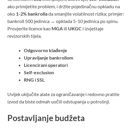
ako primijetite problem, i držite pojedinačnu opkladu na
oko
1-2% bankrolla
da smanjite volatilnost rizika; primjer:
bankroll 500 jedinica → opklada 5-10 jedinica po spinu.
Provjerite licence kao
MGA
ili
UKGC
i izvještaje
revizorskih tijela.
Odgovorno klađenje
Upravljanje bankrollom
Licencirani operatori
Self-exclusion
RNG i SSL
Uvijek uključite alate za ograničavanje i redovno pratite
izvod da biste odmah uočili odstupanja u potrošnji.
Postavljanje budžeta