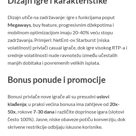
Dizajn igre i karakteristike
Dizajn utiče na zadržavanje: igre s funkcijama poput
Megaways
, buy feature, progresivnim džekpotima i
mobilnom optimizacijom imaju 20-40% veću stopu
zadržavanja. Primjeri: NetEnt-ov Starburst (niska
volatilnost) privlači casual igrače, dok igre visokog RTP-a i
srednje volatilnosti nude ravnotežu između učestalih
manjih dobitaka i povremenih velikih isplata.
Bonus ponude i promocije
Bonusi privlače nove igrače ali su presudni
uslovi
klađenja
; u praksi većina bonusa ima zahtjeve od
20x-
50x
, rokove
7-30 dana
i različite doprinose igara (slotovi
često 100%). Jasne, niske obaveze potiču konverziju, dok
skrivene restrikcije odbijaju iskusne korisnike.