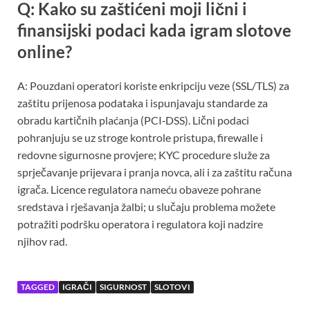
Q: Kako su zaštićeni moji lični i
finansijski podaci kada igram slotove
online?
A: Pouzdani operatori koriste enkripciju veze (SSL/TLS) za
zaštitu prijenosa podataka i ispunjavaju standarde za
obradu kartičnih plaćanja (PCI‑DSS). Lični podaci
pohranjuju se uz stroge kontrole pristupa, firewalle i
redovne sigurnosne provjere; KYC procedure služe za
sprječavanje prijevara i pranja novca, ali i za zaštitu računa
igrača. Licence regulatora nameću obaveze pohrane
sredstava i rješavanja žalbi; u slučaju problema možete
potražiti podršku operatora i regulatora koji nadzire
njihov rad.
TAGGED
IGRAČI
SIGURNOST
SLOTOVI