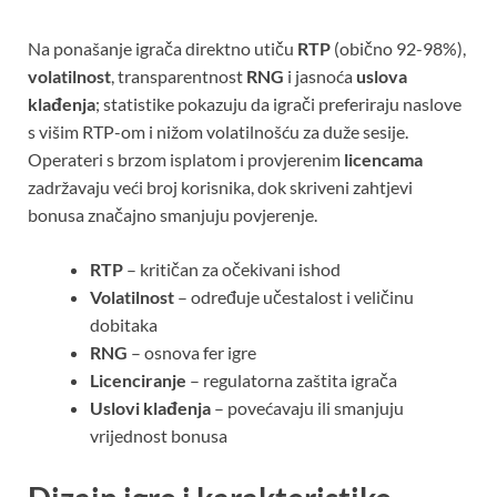
Na ponašanje igrača direktno utiču
RTP
(obično 92-98%),
volatilnost
, transparentnost
RNG
i jasnoća
uslova
klađenja
; statistike pokazuju da igrači preferiraju naslove
s višim RTP-om i nižom volatilnošću za duže sesije.
Operateri s brzom isplatom i provjerenim
licencama
zadržavaju veći broj korisnika, dok skriveni zahtjevi
bonusa značajno smanjuju povjerenje.
RTP
– kritičan za očekivani ishod
Volatilnost
– određuje učestalost i veličinu
dobitaka
RNG
– osnova fer igre
Licenciranje
– regulatorna zaštita igrača
Uslovi klađenja
– povećavaju ili smanjuju
vrijednost bonusa