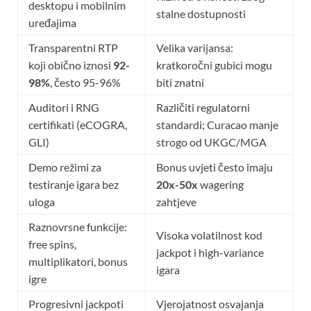
desktopu i mobilnim
stalne dostupnosti
uređajima
Transparentni RTP
Velika varijansa:
koji obično iznosi
92-
kratkoročni gubici mogu
98%
, često 95-96%
biti znatni
Auditori i RNG
Različiti regulatorni
certifikati (eCOGRA,
standardi; Curacao manje
GLI)
strogo od UKGC/MGA
Demo režimi za
Bonus uvjeti često imaju
testiranje igara bez
20x-50x
wagering
uloga
zahtjeve
Raznovrsne funkcije:
Visoka volatilnost kod
free spins,
jackpot i high-variance
multiplikatori, bonus
igara
igre
Progresivni jackpoti
Vjerojatnost osvajanja