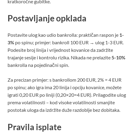
kratkoročne gubitke.
Postavljanje opklada
Postavite ulog kao udio bankrolla: praktičan raspon je
1-
3%
po spinu; primjer: bankroll 100 EUR → ulog 1-3 EUR.
Podesite broj linija i vrijednost kovanice da zadržite
trajanje sesije i kontrolu rizika. Nikada ne prelazite
5-10%
bankrolla na pojedinačni spin.
Za precizan primjer: s bankrollom 200 EUR, 2% = 4 EUR
po spinu; ako igra ima 20 linija i opciju kovanice, možete
igrati 0,20 EUR po liniji (0,20×20=4 EUR). Prilagodite ulog
prema volatilnosti – kod visoke volatilnosti smanjite
postotak uloga da izdržite duže razdoblje bez dobitaka.
Pravila isplate