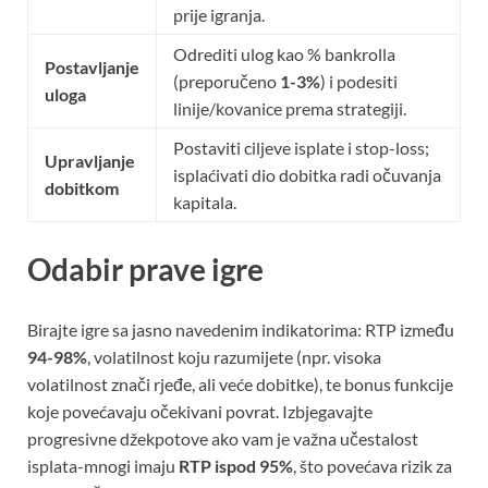
prije igranja.
Odrediti ulog kao % bankrolla
Postavljanje
(preporučeno
1-3%
) i podesiti
uloga
linije/kovanice prema strategiji.
Postaviti ciljeve isplate i stop-loss;
Upravljanje
isplaćivati dio dobitka radi očuvanja
dobitkom
kapitala.
Odabir prave igre
Birajte igre sa jasno navedenim indikatorima: RTP između
94-98%
, volatilnost koju razumijete (npr. visoka
volatilnost znači rjeđe, ali veće dobitke), te bonus funkcije
koje povećavaju očekivani povrat. Izbjegavajte
progresivne džekpotove ako vam je važna učestalost
isplata-mnogi imaju
RTP ispod 95%
, što povećava rizik za