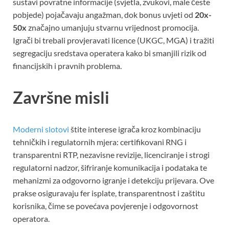
sustavi povratne informacije (svjetla, zvukovi, male česte
pobjede) pojačavaju angažman, dok bonus uvjeti od
20x-
50x
značajno umanjuju stvarnu vrijednost promocija.
Igrači bi trebali provjeravati licence (UKGC, MGA) i tražiti
segregaciju sredstava operatera kako bi smanjili rizik od
financijskih i pravnih problema.
Završne misli
Moderni slotovi
štite interese igrača kroz kombinaciju
tehničkih i regulatornih mjera: certifikovani RNG i
transparentni RTP, nezavisne revizije, licenciranje i strogi
regulatorni nadzor, šifriranje komunikacija i podataka te
mehanizmi za odgovorno igranje i detekciju prijevara. Ove
prakse osiguravaju fer isplate, transparentnost i zaštitu
korisnika, čime se povećava povjerenje i odgovornost
operatora.