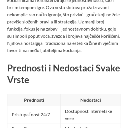
kockarnicama i karakteriziraju se jednostavnošću, kao i
brzim tempom igre. Ova vrsta slotova pruža izravan i
nekompliciran način igranja, što privlači igrače koji ne žele
previše složenih pravila ili strategija. Uz manji broj
funkcija, fokus je na zabavi i jednostavnom dobitku, gdje
su simboli poput voća, zvezda i brojeva najčešće korišćeni.
Njihova nostalgija i tradicionalna estetika čine ih vječnim
favoritima među ljubiteljima kockanja.
Prednosti i Nedostaci Svake
Vrste
Prednosti
Nedostaci
Dostupnost internetske
Pristupačnost 24/7
veze