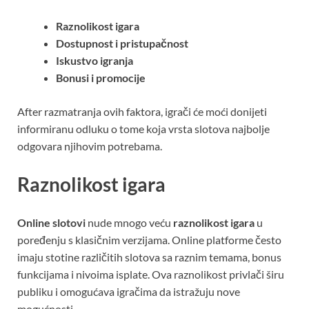
Raznolikost igara
Dostupnost i pristupačnost
Iskustvo igranja
Bonusi i promocije
After razmatranja ovih faktora, igrači će moći donijeti
informiranu odluku o tome koja vrsta slotova najbolje
odgovara njihovim potrebama.
Raznolikost igara
Online slotovi
nude mnogo veću
raznolikost igara
u
poređenju s klasičnim verzijama. Online platforme često
imaju stotine različitih slotova sa raznim temama, bonus
funkcijama i nivoima isplate. Ova raznolikost privlači širu
publiku i omogućava igračima da istražuju nove
mogućnosti.