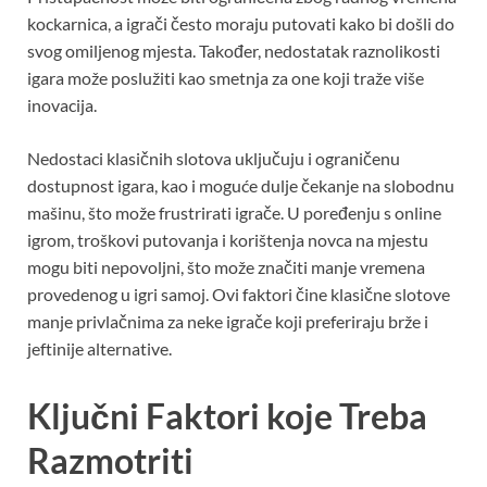
kockarnica, a igrači često moraju putovati kako bi došli do
svog omiljenog mjesta. Također, nedostatak raznolikosti
igara može poslužiti kao smetnja za one koji traže više
inovacija.
Nedostaci klasičnih slotova uključuju i ograničenu
dostupnost igara, kao i moguće dulje čekanje na slobodnu
mašinu, što može frustrirati igrače. U poređenju s online
igrom, troškovi putovanja i korištenja novca na mjestu
mogu biti nepovoljni, što može značiti manje vremena
provedenog u igri samoj. Ovi faktori čine klasične slotove
manje privlačnima za neke igrače koji preferiraju brže i
jeftinije alternative.
Ključni Faktori koje Treba
Razmotriti