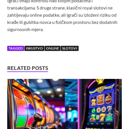
Igrači imaju kontrolu nad svojim podacima i
transakcijama. S druge strane, klasični royal slotovi ne
zahtijevaju online podatke, ali igrači su izloženi riziku od
krađe ili gubitka novca u fizičkom prostoru bez dodatnih
sigurnosnih mjera.
TAGGED
ISKUSTVO
ONLINE
SLOTOVI
RELATED POSTS