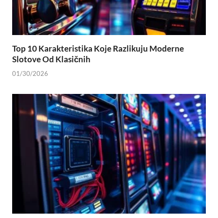
Top 10 Karakteristika Koje Razlikuju Moderne
Slotove Od Klasičnih
01/30/2026