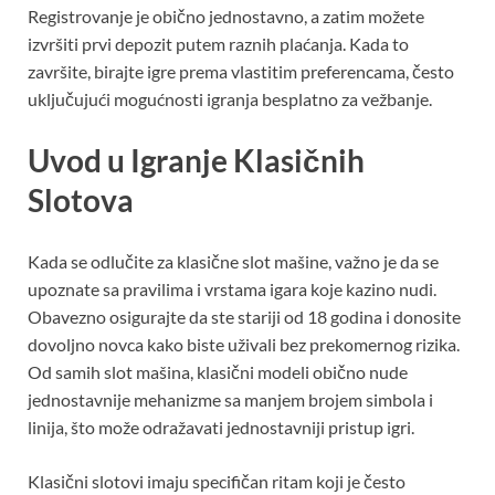
Registrovanje je obično jednostavno, a zatim možete
izvršiti prvi depozit putem raznih plaćanja. Kada to
završite, birajte igre prema vlastitim preferencama, često
uključujući mogućnosti igranja besplatno za vežbanje.
Uvod u Igranje Klasičnih
Slotova
Kada se odlučite za klasične slot mašine, važno je da se
upoznate sa pravilima i vrstama igara koje kazino nudi.
Obavezno osigurajte da ste stariji od 18 godina i donosite
dovoljno novca kako biste uživali bez prekomernog rizika.
Od samih slot mašina, klasični modeli obično nude
jednostavnije mehanizme sa manjem brojem simbola i
linija, što može odražavati jednostavniji pristup igri.
Klasični slotovi imaju specifičan ritam koji je često