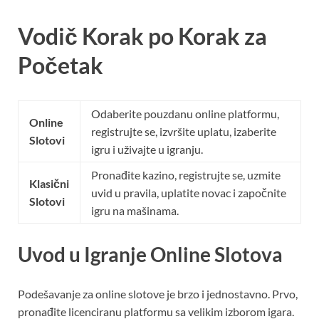
Vodič Korak po Korak za
Početak
Odaberite pouzdanu online platformu,
Online
registrujte se, izvršite uplatu, izaberite
Slotovi
igru i uživajte u igranju.
Pronađite kazino, registrujte se, uzmite
Klasični
uvid u pravila, uplatite novac i započnite
Slotovi
igru na mašinama.
Uvod u Igranje Online Slotova
Podešavanje za online slotove je brzo i jednostavno. Prvo,
pronađite licenciranu platformu sa velikim izborom igara.