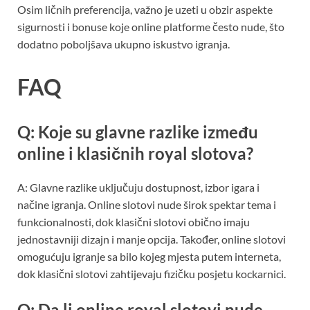
Osim ličnih preferencija, važno je uzeti u obzir aspekte
sigurnosti i bonuse koje online platforme često nude, što
dodatno poboljšava ukupno iskustvo igranja.
FAQ
Q: Koje su glavne razlike između
online i klasičnih royal slotova?
A: Glavne razlike uključuju dostupnost, izbor igara i
načine igranja. Online slotovi nude širok spektar tema i
funkcionalnosti, dok klasični slotovi obično imaju
jednostavniji dizajn i manje opcija. Također, online slotovi
omogućuju igranje sa bilo kojeg mjesta putem interneta,
dok klasični slotovi zahtijevaju fizičku posjetu kockarnici.
Q: Da li online royal slotovi nude