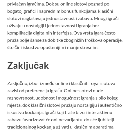
privlačan igračima. Dok su online slotovi poznati po
bogatoj grafici i naprednim bonus funkcijama, klasični
slotovi naglašavaju jednostavnost i zabavu. Mnogi igrači
uživaju u nostalgiji i jednostavnosti igranja bez
komplikacija digitalnih interfejsa. Ova vrsta igara često
pruža bolje šanse za dobitke zbog nižih troškova operacije,
što čini iskustvo opuštenijim i manje stresnim.
Zaključak
Zaključno, izbor između online i klasičnih royal slotova
zavisi od preferencija igrača. Online slotovi nude
raznovrsnost, udobnost i mogućnost igranja s bilo kojeg
mjesta, dok klasični slotovi pružaju nostalgiju i autentično
iskustvo kockanja. Igrači koji traže brzu i interaktivnu
zabavu favorizovat će online varijantu, dok će ljubitelji
tradicionalnog kockanja uživati u klasičnim aparatima.