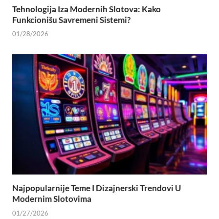
Tehnologija Iza Modernih Slotova: Kako
Funkcionišu Savremeni Sistemi?
01/28/2026
Najpopularnije Teme I Dizajnerski Trendovi U
Modernim Slotovima
01/27/2026