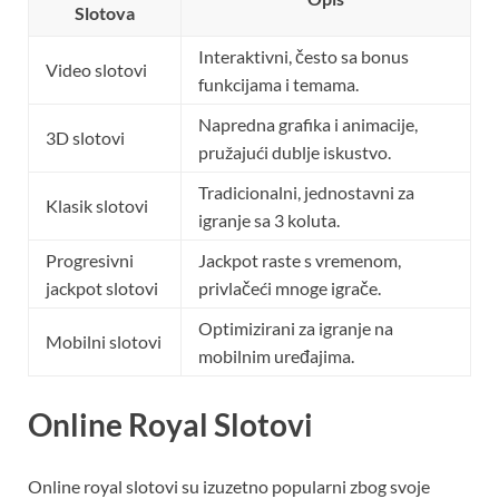
Slotova
Interaktivni, često sa bonus
Video slotovi
funkcijama i temama.
Napredna grafika i animacije,
3D slotovi
pružajući dublje iskustvo.
Tradicionalni, jednostavni za
Klasik slotovi
igranje sa 3 koluta.
Progresivni
Jackpot raste s vremenom,
jackpot slotovi
privlačeći mnoge igrače.
Optimizirani za igranje na
Mobilni slotovi
mobilnim uređajima.
Online Royal Slotovi
Online royal slotovi su izuzetno popularni zbog svoje