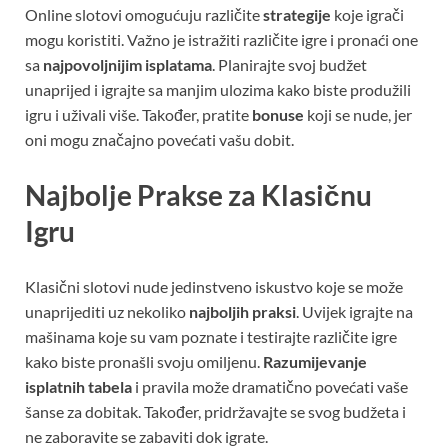
Online slotovi omogućuju različite
strategije
koje igrači
mogu koristiti. Važno je istražiti različite igre i pronaći one
sa
najpovoljnijim isplatama
. Planirajte svoj budžet
unaprijed i igrajte sa manjim ulozima kako biste produžili
igru i uživali više. Također, pratite
bonuse
koji se nude, jer
oni mogu značajno povećati vašu dobit.
Najbolje Prakse za Klasičnu
Igru
Klasični slotovi nude jedinstveno iskustvo koje se može
unaprijediti uz nekoliko
najboljih praksi
. Uvijek igrajte na
mašinama koje su vam poznate i testirajte različite igre
kako biste pronašli svoju omiljenu.
Razumijevanje
isplatnih tabela
i pravila može dramatično povećati vaše
šanse za dobitak. Također, pridržavajte se svog budžeta i
ne zaboravite se zabaviti dok igrate.