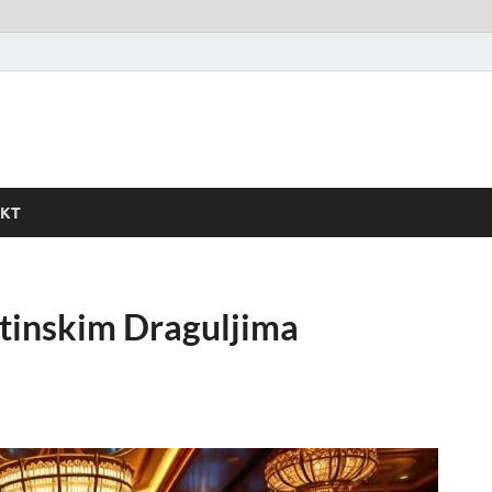
Slot Royal
Slot Royal Blog
KT
Istinskim Draguljima