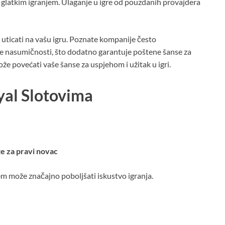
 glatkim igranjem. Ulaganje u igre od pouzdanih provajdera
uticati na vašu igru. Poznate kompanije često
ere nasumičnosti, što dodatno garantuje poštene šanse za
že povećati vaše šanse za uspjehom i užitak u igri.
oyal Slotovima
te za pravi novac
m može značajno poboljšati iskustvo igranja.