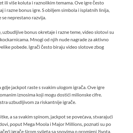
pet ili više koluta i raznolikim temama. Ove igre često
 i razne bonus igre. S obiljem simbola i isplatnih linija,
 se neprestano razvija.
e, uzbudljive bonus okretaje i razne teme, video slotovi su
nim kockarnicama. Mnogi od njih nude nagrade za aktivno
velike pobede. Igrači često biraju video slotove zbog
a gdje jackpot raste s svakim ulogom igrača. Ove igre
gromanim iznosima koji mogu dostići milionske cifre.
ekstra uzbudljivom za riskantnije igrače.
itke, a sa svakim spinom, jackpot se povećava, stvarajući
ndovi, poput Mega Moola i Major Millions, poznati su po
čeći igrače širom svijeta sa snovima o promjeni života.