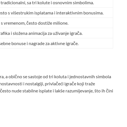
 tradicionalni, sa tri kolute i osnovnim simbolima.
esto s višestrukim isplatama i interaktivnim bonusima.
 s vremenom, često dostiže milione.
afika i složena animacija za uživanje igrača.
ebne bonuse i nagrade za aktivne igrače.
ra, a obično se sastoje od tri koluta i jednostavnih simbola
ostavnosti i nostalgiji, privlačeći igrače koji traže
esto nude stabilne isplate i lakše razumijevanje, što ih čini